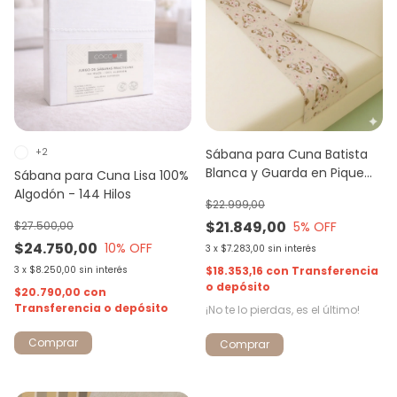
+2
Sábana para Cuna Batista
Blanca y Guarda en Pique
Sábana para Cuna Lisa 100%
estampado
Algodón - 144 Hilos
$22.999,00
$21.849,00
$27.500,00
5
% OFF
$24.750,00
10
% OFF
3
x
$7.283,00
sin interés
3
x
$8.250,00
sin interés
$18.353,16
con
Transferencia
o depósito
$20.790,00
con
Transferencia o depósito
¡No te lo pierdas, es el último!
Comprar
Comprar