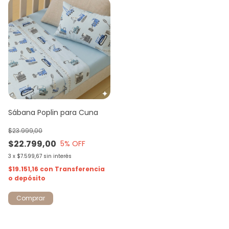
Sábana Poplin para Cuna
$23.999,00
$22.799,00
5
% OFF
3
x
$7.599,67
sin interés
$19.151,16
con
Transferencia
o depósito
Comprar