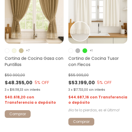
+1
+7
Cortina de Cocina Tusor
Cortina de Cocina Gasa con
con Flecos
Puntillas
$55.999,00
$50.900,00
$53.199,00
$48.355,00
5
% OFF
5
% OFF
3
x
$17.733,00
sin interés
3
x
$16.118,33
sin interés
$44.687,16
con
Transferencia
$40.618,20
con
o depósito
Transferencia o depósito
¡No te lo pierdas, es el último!
Comprar
Comprar