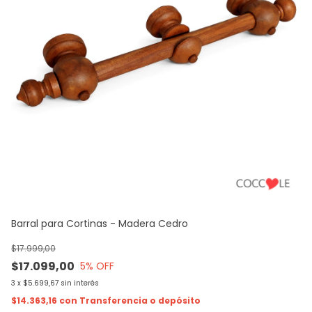
Barral para Cortinas - Madera Cedro
Co
$17.999,00
$17.099,00
5
% OFF
$6
$
3
x
$5.699,67
sin interés
$14.363,16
con
Transferencia o depósito
3