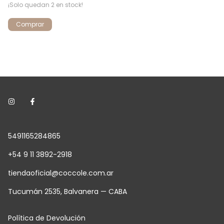
$4
¡Solo quedan
2
en stock!
Comprar
5491165284865
+54 9 11 3892-2918
tiendaoficial@coccole.com.ar
Tucumán 2535, Balvanera — CABA
Política de Devolución