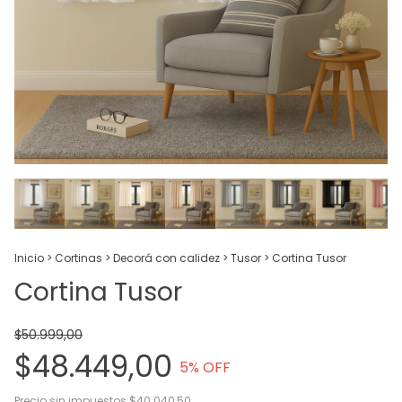
Inicio
>
Cortinas
>
Decorá con calidez
>
Tusor
>
Cortina Tusor
Cortina Tusor
$50.999,00
$48.449,00
5
% OFF
Precio sin impuestos
$40.040,50