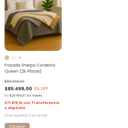
+1
Frazada Sherpa Corderito
Queen (2½ Plazas)
$89.999,00
$85.499,00
5
% OFF
3
x
$28.499,67
sin interés
$71.819,16
con
Transferencia
o depósito
¡Solo quedan
2
en stock!
Comprar